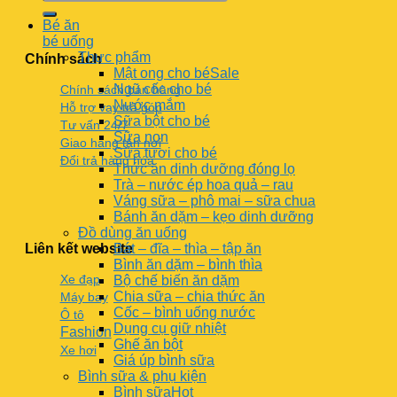
Bé ăn
bé uống
Thực phẩm
Chính sách
Mật ong cho bé
Ngũ cốc cho bé
Chính sách bán hàng
Nước mắm
Hỗ trợ vay trả góp
Sữa bột cho bé
Tư vấn 24/7
Sữa non
Giao hàng tận nơi
Sữa tươi cho bé
Đổi trả hàng hóa
Thức ăn dinh dưỡng đóng lọ
Trà – nước ép hoa quả – rau
Váng sữa – phô mai – sữa chua
Bánh ăn dặm – kẹo dinh dưỡng
Đồ dùng ăn uống
Liên kết website
Bát – đĩa – thìa – tập ăn
Bình ăn dặm – bình thìa
Xe đạp
Bộ chế biến ăn dặm
Chia sữa – chia thức ăn
Máy bay
Cốc – bình uống nước
Ô tô
Dụng cụ giữ nhiệt
Fashion
Ghế ăn bột
Xe hơi
Giá úp bình sữa
Bình sữa & phụ kiện
Bình sữa