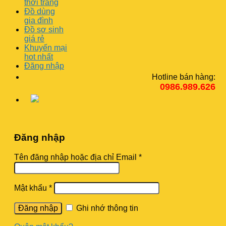
thời trang
Đồ dùng
gia đình
Đồ sơ sinh
giá rẻ
Khuyến mại
hot nhất
Đăng nhập
Hotline bán hàng:
0986.989.626
Đăng nhập
Tên đăng nhập hoặc địa chỉ Email
*
Mật khẩu
*
Ghi nhớ thông tin