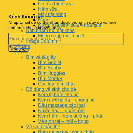
Cọ rửa bình sữa
Hâm sữa
Máy tiệt trùng
Kênh thông tin
Núm ti
Nhập Email để có thể nhận được thông tin đầy đủ và mới
Nước rửa bình sữa – hoa quả
nhất mỗi khi có khuyến mãi
Sản phẩm nổi bật khác
Menu danh mục con 1
Image Column
Vệ sinh
cho bé
Bỉm và tã giấy
Bỉm Goo.N
Bỉm Bobby
Bỉm Huggies
Bỉm Merrier
Các loại bỉm khác
Đồ dùng vệ sinh cho bé
Kem trị hăm cho bé
Kem dưỡng da – chống nẻ
Dầu massage các loại
Nước hoa – phấn rôm
Kem hăm – kem dưỡng – phấn
Vệ sinh tai – mũi – họng
Vệ sinh thân thể
Bấm móng tay, móng chân