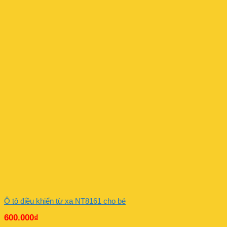
Ô tô điều khiển từ xa NT8161 cho bé
600.000
₫