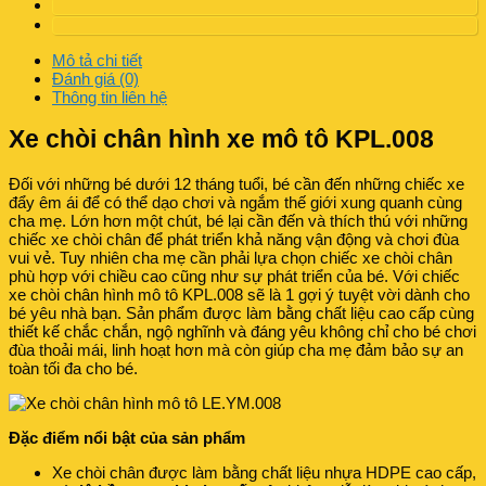
Mô tả chi tiết
Đánh giá (0)
Thông tin liên hệ
Xe chòi chân hình xe mô tô KPL.008
Đối với những bé dưới 12 tháng tuổi, bé cần đến những chiếc xe
đẩy êm ái để có thể dạo chơi và ngắm thế giới xung quanh cùng
cha mẹ. Lớn hơn một chút, bé lại cần đến và thích thú với những
chiếc xe chòi chân để phát triển khả năng vận động và chơi đùa
vui vẻ. Tuy nhiên cha mẹ cần phải lựa chọn chiếc xe chòi chân
phù hợp với chiều cao cũng như sự phát triển của bé. Với chiếc
xe chòi chân hình mô tô KPL.008 sẽ là 1 gợi ý tuyệt vời dành cho
bé yêu nhà bạn. Sản phẩm được làm bằng chất liệu cao cấp cùng
thiết kế chắc chắn, ngộ nghĩnh và đáng yêu không chỉ cho bé chơi
đùa thoải mái, linh hoạt hơn mà còn giúp cha mẹ đảm bảo sự an
toàn tối đa cho bé.
Đặc điểm nổi bật của sản phẩm
Xe chòi chân được làm bằng chất liệu nhựa HDPE cao cấp,