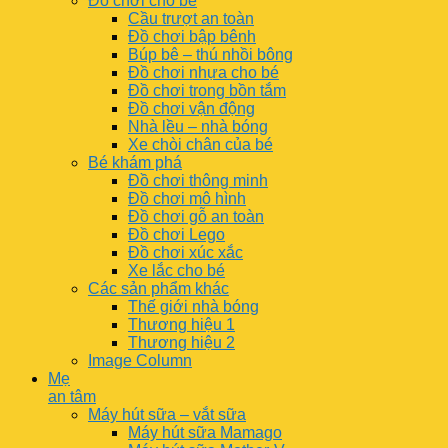
Đồ chơi cho bé
Cầu trượt an toàn
Đồ chơi bập bênh
Búp bê – thú nhồi bông
Đồ chơi nhựa cho bé
Đồ chơi trong bồn tắm
Đồ chơi vận động
Nhà lều – nhà bóng
Xe chòi chân của bé
Bé khám phá
Đồ chơi thông minh
Đồ chơi mô hình
Đồ chơi gỗ an toàn
Đồ chơi Lego
Đồ chơi xúc xắc
Xe lắc cho bé
Các sản phẩm khác
Thế giới nhà bóng
Thương hiệu 1
Thương hiệu 2
Image Column
Mẹ
an tâm
Máy hút sữa – vắt sữa
Máy hút sữa Mamago