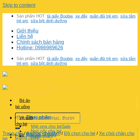
Skip to content
Sản phẩm HOT:
tã giấy Boobie
,
xe đẩy
,
quần đũi trẻ em
,
sữa tắm
trẻ em
,
sữa bột dinh dưỡng
Giới thiệu
Liên hệ
Chính sách bán hàng
Hotline: 0986989626
Sản phẩm HOT:
tã giấy Boobie
,
xe đẩy
,
quần đũi trẻ em
,
sữa tắm
trẻ em
,
sữa bột dinh dưỡng
Bé ăn
bé uống
Thực phẩm
Vệ sinh
cho bé
Mật ong cho bé
Ngũ cốc cho bé
Trang chủ
/
Bé học - bé chơi
/
Đồ chơi cho bé
/
Xe chòi chân cho
Bỉm và tã giấy
Bé
Nước mắm
Đăng nhập
bé