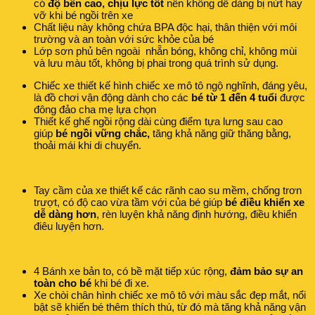
có
độ bền cao, chịu lực tốt
nên không dễ dàng bị nứt hay
vỡ khi bé ngồi trên xe
Chất liệu này không chứa BPA độc hại, thân thiện với môi
trường và an toàn với sức khỏe của bé
Lớp sơn phủ bên ngoài nhẵn bóng, không chỉ, không mùi
và lưu màu tốt, không bị phai trong quá trình sử dụng.
Chiếc xe thiết kế hình chiếc xe mô tô ngộ nghĩnh, đáng yêu,
là đồ chơi vận động dành cho các
bé từ 1 đến 4 tuổi
được
đông đảo cha mẹ lựa chọn
Thiết kế ghế ngồi rộng dài cùng điểm tựa lưng sau cao
giúp
bé ngồi vững chắc,
tăng khả năng giữ thăng bằng,
thoải mái khi di chuyển.
Tay cầm của xe thiết kế các rãnh cao su mềm, chống trơn
trượt, có độ cao vừa tầm với của bé giúp
bé điều khiển xe
dễ dàng hơn
, rèn luyện khả năng định hướng, điều khiển
điêu luyện hơn.
4 Bánh xe bản to, có bề mặt tiếp xúc rộng,
đảm bảo sự an
toàn cho bé
khi bé đi xe.
Xe chòi chân hình chiếc xe mô tô với màu sắc đẹp mắt, nổi
bật sẽ khiến bé thêm thích thú, từ đó mà tăng khả năng vận