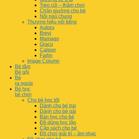
Treo cũi – thảm chơi
Chặn giường cho bé
Nôi ngủ chung
Thương hiệu nổi tiếng
Autoru
Brevi
Mamago
Graco
Calpon
Farlin
Image Column
Bé tắm
Bé gội
Bé
ra ngoài
Bé học
bé chơi
Cho bé học tốt
Dành cho bé trai
Dành cho bé gái
Bàn học cho bé
Đồ dùng học tập
Cặp sách cho bé
Đồ chơi giải trí – âm nhạc