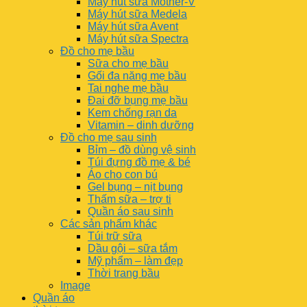
Máy hút sữa Mother-V
Máy hút sữa Medela
Máy hút sữa Avent
Máy hút sữa Spectra
Đồ cho mẹ bầu
Sữa cho mẹ bầu
Gối đa năng mẹ bầu
Tai nghe mẹ bầu
Đai đỡ bụng mẹ bầu
Kem chống rạn da
Vitamin – dinh dưỡng
Đồ cho mẹ sau sinh
Bỉm – đồ dùng vệ sinh
Túi đựng đồ mẹ & bé
Áo cho con bú
Gel bụng – nịt bụng
Thấm sữa – trợ ti
Quần áo sau sinh
Các sản phẩm khác
Túi trữ sữa
Dầu gội – sữa tắm
Mỹ phẩm – làm đẹp
Thời trang bầu
Image
Quần áo