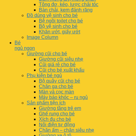
Tông đơ, kéo, lược chải tóc
Bàn chải, kem đánh răng
Đồ dùng vệ sinh cho bé
Bệ ngồi toilet cho bé
Bộ vệ sinh cho bé
Khăn ướt, giấy ướt
Image Column
Bé
ngủ ngon
Giường cũi cho bé
Giường cũi siêu nhẹ
Cũi giá rẻ cho bé
Cũi cho bé xuất khẩu
Phụ kiện bé ngủ
Bộ quây cũi cho bé
Chăn ga cho bé
Màn và cọc màn
Máy báo khóc – ru ngủ
Sản phẩm tiện ích
Giường tầng trẻ em
Ghế rung cho bé
Xích đu cho bé
Nôi điện tự động
Chăn ấm – chăn siêu nhẹ
Giường xe ô tô