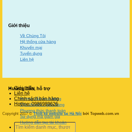
Giới thiệu
Về Chúng Tôi
Hệ thống cửa hàng
Khuyến mại
Tuyển dụng
Liên hệ
Giới thiệu
Hướng dẫn, hỗ trợ
Liên hệ
Chính sách bán hàng
Hướng dẫn mua hàng
Hotline: 0986989626
Vận chuyển - giao hàng
Phương thức thanh toán
Copyright 2017 ©
Thiết kế website tại Hà Nội
bởi Topweb.com.vn
Sử dụng mã giảm giá
Hướng dẫn tạo tài khoản