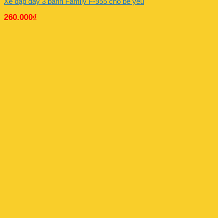
Xe đạp đẩy 3 bánh Family F-955 cho bé yêu
260.000
₫