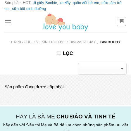
Sản phẩm HOT:
tã giấy Boobie
,
xe đẩy
,
quần đũi trẻ em
,
sữa tắm trẻ
Skip
em
,
sữa bột dinh dưỡng
to
content
TRANG CHỦ
VỆ SINH CHO BÉ
BỈM VÀ TÃ GIẤY
BỈM BOOBY
/
/
/
LỌC
Sản phẩm đang được cập nhật
HÃY LÀ BÀ MẸ
CHU ĐÁO VÀ TINH TẾ
hãy đến với Siêu thị Mẹ và Bé để lựa chọn những sản phẩm ưu việt