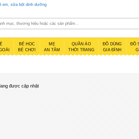
rẻ em
,
sữa bột dinh dưỡng
É
BÉ HỌC
MẸ
QUẦN ÁO
ĐỒ DÙNG
ĐỒ 
GOÀI
BÉ CHƠI
AN TÂM
THỜI TRANG
GIA ĐÌNH
G
ang được cập nhật