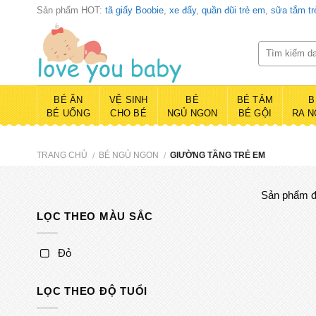
Skip
Sản phẩm HOT:
tã giấy Boobie
,
xe đẩy
,
quần đũi trẻ em
,
sữa tắm t
to
content
BÉ ĂN
VỆ SINH
BÉ
BÉ TẮM
B
BÉ UỐNG
CHO BÉ
NGỦ NGON
BÉ GỘI
RA N
TRANG CHỦ
BÉ NGỦ NGON
GIƯỜNG TẦNG TRẺ EM
/
/
Sản phẩm đ
LỌC THEO MÀU SẮC
Đỏ
LỌC THEO ĐỘ TUỔI