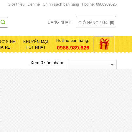
Giới thiệu
Liên hệ
Chính sách bán hàng
Hotline: 0986989626
0
₫
ĐĂNG NHẬP
GIỎ HÀNG /
Hotline bán hàng:
SƠ SINH
KHUYẾN MẠI
0986.989.626
IÁ RẺ
HOT NHẤT
Xem 0 sản phẩm