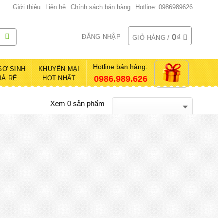
Giới thiệu
Liên hệ
Chính sách bán hàng
Hotline: 0986989626
0
₫
ĐĂNG NHẬP
GIỎ HÀNG /
Hotline bán hàng:
SƠ SINH
KHUYẾN MẠI
0986.989.626
IÁ RẺ
HOT NHẤT
Xem 0 sản phẩm