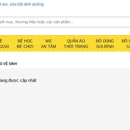
rẻ em
,
sữa bột dinh dưỡng
É
BÉ HỌC
MẸ
QUẦN ÁO
ĐỒ DÙNG
ĐỒ 
GOÀI
BÉ CHƠI
AN TÂM
THỜI TRANG
GIA ĐÌNH
G
G VỆ SINH
ang được cập nhật