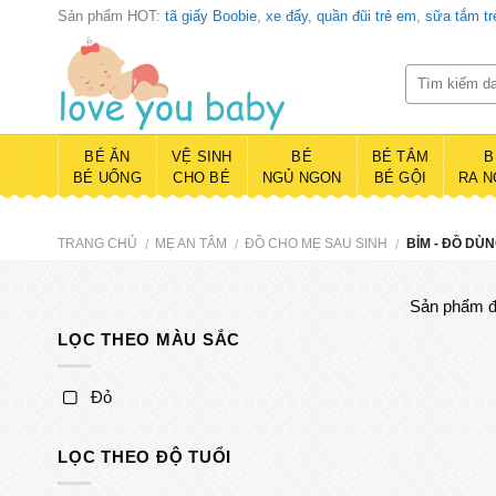
Skip
Sản phẩm HOT:
tã giấy Boobie
,
xe đẩy
,
quần đũi trẻ em
,
sữa tắm t
to
content
BÉ ĂN
VỆ SINH
BÉ
BÉ TẮM
B
BÉ UỐNG
CHO BÉ
NGỦ NGON
BÉ GỘI
RA N
TRANG CHỦ
MẸ AN TÂM
ĐỒ CHO MẸ SAU SINH
BỈM - ĐỒ DÙN
/
/
/
Sản phẩm đ
LỌC THEO MÀU SẮC
Đỏ
LỌC THEO ĐỘ TUỔI