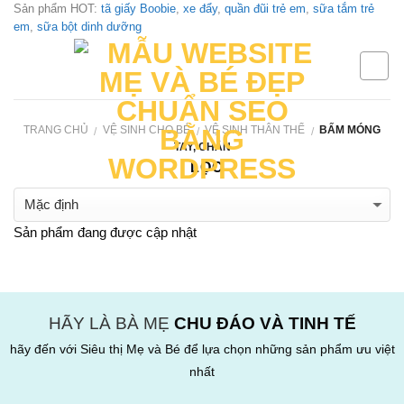
Sản phẩm HOT:
tã giấy Boobie
,
xe đẩy
,
quần đũi trẻ em
,
sữa tắm trẻ
Skip
em
,
sữa bột dinh dưỡng
to
content
TRANG CHỦ
VỆ SINH CHO BÉ
VỆ SINH THÂN THỂ
BẤM MÓNG
/
/
/
TAY, CHÂN
LỌC
Sản phẩm đang được cập nhật
HÃY LÀ BÀ MẸ
CHU ĐÁO VÀ TINH TẾ
hãy đến với Siêu thị Mẹ và Bé để lựa chọn những sản phẩm ưu việt
nhất