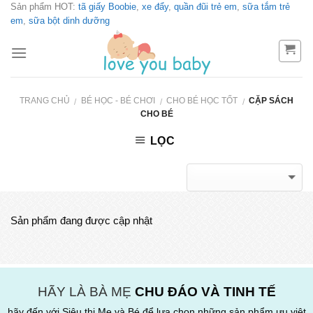
Sản phẩm HOT:
tã giấy Boobie
,
xe đẩy
,
quần đũi trẻ em
,
sữa tắm trẻ
Skip
em
,
sữa bột dinh dưỡng
to
content
TRANG CHỦ
BÉ HỌC - BÉ CHƠI
CHO BÉ HỌC TỐT
CẶP SÁCH
/
/
/
CHO BÉ
LỌC
Sản phẩm đang được cập nhật
HÃY LÀ BÀ MẸ
CHU ĐÁO VÀ TINH TẾ
hãy đến với Siêu thị Mẹ và Bé để lựa chọn những sản phẩm ưu việt