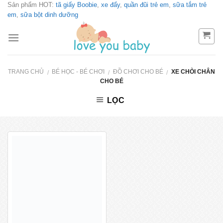
Sản phẩm HOT:
tã giấy Boobie
,
xe đẩy
,
quần đũi trẻ em
,
sữa tắm trẻ
Skip
em
,
sữa bột dinh dưỡng
to
content
TRANG CHỦ
BÉ HỌC - BÉ CHƠI
ĐỒ CHƠI CHO BÉ
XE CHÒI CHÂN
/
/
/
CHO BÉ
LỌC