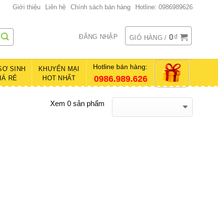
Giới thiệu
Liên hệ
Chính sách bán hàng
Hotline: 0986989626
0
₫
ĐĂNG NHẬP
GIỎ HÀNG /
Hotline bán hàng:
SƠ SINH
KHUYẾN MẠI
0986.989.626
IÁ RẺ
HOT NHẤT
Xem 0 sản phẩm