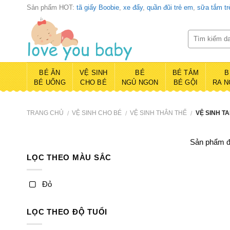
Skip
Sản phẩm HOT:
tã giấy Boobie
,
xe đẩy
,
quần đũi trẻ em
,
sữa tắm t
to
content
BÉ ĂN
VỆ SINH
BÉ
BÉ TẮM
B
BÉ UỐNG
CHO BÉ
NGỦ NGON
BÉ GỘI
RA N
TRANG CHỦ
VỆ SINH CHO BÉ
VỆ SINH THÂN THỂ
VỆ SINH TA
/
/
/
Sản phẩm đ
LỌC THEO MÀU SẮC
Đỏ
LỌC THEO ĐỘ TUỔI