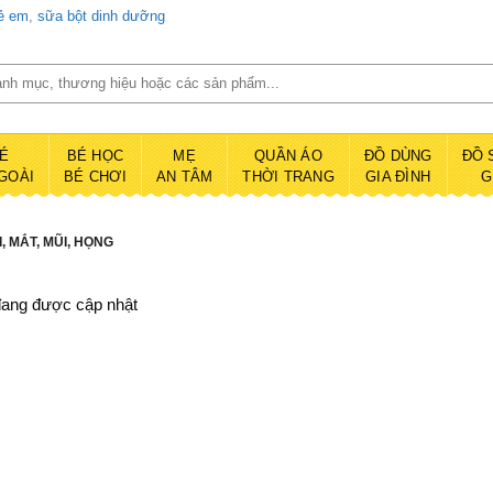
rẻ em
,
sữa bột dinh dưỡng
É
BÉ HỌC
MẸ
QUẦN ÁO
ĐỒ DÙNG
ĐỒ 
GOÀI
BÉ CHƠI
AN TÂM
THỜI TRANG
GIA ĐÌNH
G
I, MẮT, MŨI, HỌNG
ang được cập nhật