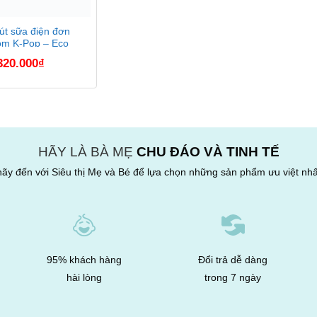
út sữa điện đơn
m K-Pop – Eco
UM871104
320.000
₫
HÃY LÀ BÀ MẸ
CHU ĐÁO VÀ TINH TẾ
hãy đến với Siêu thị Mẹ và Bé để lựa chọn những sản phẩm ưu việt nhấ
95% khách hàng
Đổi trả dễ dàng
hài lòng
trong 7 ngày