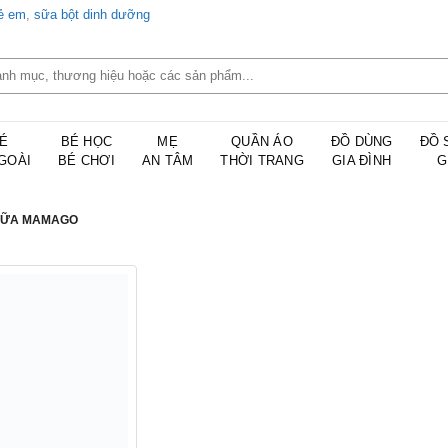
rẻ em
,
sữa bột dinh dưỡng
É
BÉ HỌC
MẸ
QUẦN ÁO
ĐỒ DÙNG
ĐỒ 
GOÀI
BÉ CHƠI
AN TÂM
THỜI TRANG
GIA ĐÌNH
G
SỮA MAMAGO