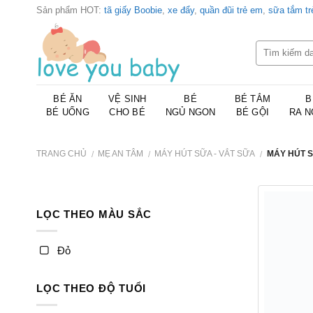
Skip
Sản phẩm HOT:
tã giấy Boobie
,
xe đẩy
,
quần đũi trẻ em
,
sữa tắm t
to
content
BÉ ĂN
VỆ SINH
BÉ
BÉ TẮM
B
BÉ UỐNG
CHO BÉ
NGỦ NGON
BÉ GỘI
RA N
TRANG CHỦ
MẸ AN TÂM
MÁY HÚT SỮA - VẮT SỮA
MÁY HÚT 
/
/
/
LỌC THEO MÀU SẮC
Đỏ
LỌC THEO ĐỘ TUỔI