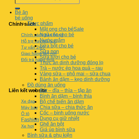
Bé ăn
bé uống
Thực phẩm
Chính sách
Mật ong cho bé
Ngũ cốc cho bé
Chính sách bán hàng
Nước mắm
Hỗ trợ vay trả góp
Sữa bột cho bé
Tư vấn 24/7
Sữa non
Giao hàng tận nơi
Sữa tươi cho bé
Đổi trả hàng hóa
Thức ăn dinh dưỡng đóng lọ
Trà – nước ép hoa quả – rau
Váng sữa – phô mai – sữa chua
Bánh ăn dặm – kẹo dinh dưỡng
Đồ dùng ăn uống
Liên kết website
Bát – đĩa – thìa – tập ăn
Bình ăn dặm – bình thìa
Xe đạp
Bộ chế biến ăn dặm
Chia sữa – chia thức ăn
Máy bay
Cốc – bình uống nước
Ô tô
Dụng cụ giữ nhiệt
Fashion
Ghế ăn bột
Xe hơi
Giá úp bình sữa
Bình sữa & phụ kiện