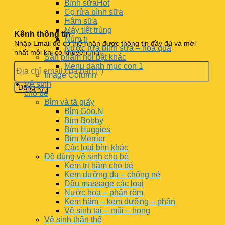
Bình sữa
Cọ rửa bình sữa
Hâm sữa
Máy tiệt trùng
Kênh thông tin
Núm ti
Nhập Email để có thể nhận được thông tin đầy đủ và mới
Nước rửa bình sữa – hoa quả
nhất mỗi khi có khuyến mãi
Sản phẩm nổi bật khác
Menu danh mục con 1
Image Column
Vệ sinh
cho bé
Bỉm và tã giấy
Bỉm Goo.N
Bỉm Bobby
Bỉm Huggies
Bỉm Merrier
Các loại bỉm khác
Đồ dùng vệ sinh cho bé
Kem trị hăm cho bé
Kem dưỡng da – chống nẻ
Dầu massage các loại
Nước hoa – phấn rôm
Kem hăm – kem dưỡng – phấn
Vệ sinh tai – mũi – họng
Vệ sinh thân thể