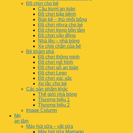
Đồ chơi cho bé
Cầu trượt an toàn
Đồ chơi bập bênh
Búp bê – thú nhồi bông
Đồ chơi nhựa cho bé
Đồ chơi trong bồn tắm
Đồ chơi vận động
Nhà lều – nhà bóng
Xe chòi chân của bé
Bé khám phá
Đồ chơi thông minh
Đồ chơi mô hình
Đồ chơi gỗ an toàn
Đồ chơi Lego
Đồ chơi xúc xắc
Xe lắc cho bé
Các sản phẩm khác
Thế giới nhà bóng
Thương hiệu 1
Thương hiệu 2
Image Column
Mẹ
an tâm
Máy hút sữa – vắt sữa
Máy hút sữa Mamago