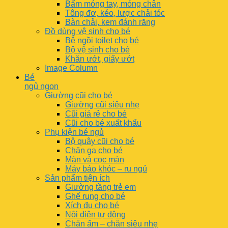
Bấm móng tay, móng chân
Tông đơ, kéo, lược chải tóc
Bàn chải, kem đánh răng
Đồ dùng vệ sinh cho bé
Bệ ngồi toilet cho bé
Bộ vệ sinh cho bé
Khăn ướt, giấy ướt
Image Column
Bé
ngủ ngon
Giường cũi cho bé
Giường cũi siêu nhẹ
Cũi giá rẻ cho bé
Cũi cho bé xuất khẩu
Phụ kiện bé ngủ
Bộ quây cũi cho bé
Chăn ga cho bé
Màn và cọc màn
Máy báo khóc – ru ngủ
Sản phẩm tiện ích
Giường tầng trẻ em
Ghế rung cho bé
Xích đu cho bé
Nôi điện tự động
Chăn ấm – chăn siêu nhẹ