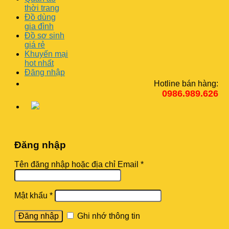
thời trang
Đồ dùng
gia đình
Đồ sơ sinh
giá rẻ
Khuyến mại
hot nhất
Đăng nhập
Hotline bán hàng:
0986.989.626
Đăng nhập
Tên đăng nhập hoặc địa chỉ Email
*
Mật khẩu
*
Ghi nhớ thông tin