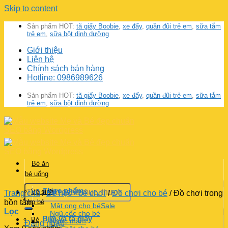
Skip to content
Sản phẩm HOT:
tã giấy Boobie
,
xe đẩy
,
quần đũi trẻ em
,
sữa tắm
trẻ em
,
sữa bột dinh dưỡng
Giới thiệu
Liên hệ
Chính sách bán hàng
Hotline: 0986989626
Sản phẩm HOT:
tã giấy Boobie
,
xe đẩy
,
quần đũi trẻ em
,
sữa tắm
trẻ em
,
sữa bột dinh dưỡng
Bé ăn
bé uống
Thực phẩm
Vệ sinh
Trang chủ
/
Bé học - bé chơi
/
Đồ chơi cho bé
/
Đồ chơi trong
bồn tắm
cho bé
Mật ong cho bé
Lọc
Ngũ cốc cho bé
Bỉm và tã giấy
Bé
Nước mắm
Đăng nhập