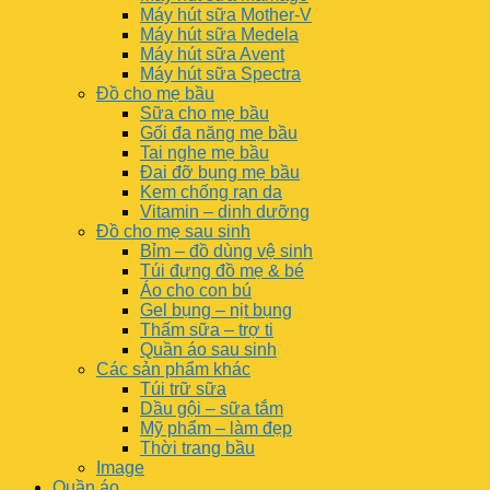
Máy hút sữa Mother-V
Máy hút sữa Medela
Máy hút sữa Avent
Máy hút sữa Spectra
Đồ cho mẹ bầu
Sữa cho mẹ bầu
Gối đa năng mẹ bầu
Tai nghe mẹ bầu
Đai đỡ bụng mẹ bầu
Kem chống rạn da
Vitamin – dinh dưỡng
Đồ cho mẹ sau sinh
Bỉm – đồ dùng vệ sinh
Túi đựng đồ mẹ & bé
Áo cho con bú
Gel bụng – nịt bụng
Thấm sữa – trợ ti
Quần áo sau sinh
Các sản phẩm khác
Túi trữ sữa
Dầu gội – sữa tắm
Mỹ phẩm – làm đẹp
Thời trang bầu
Image
Quần áo