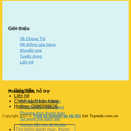
Giới thiệu
Về Chúng Tôi
Hệ thống cửa hàng
Khuyến mại
Tuyển dụng
Liên hệ
Giới thiệu
Hướng dẫn, hỗ trợ
Liên hệ
Chính sách bán hàng
Hướng dẫn mua hàng
Hotline: 0986989626
Vận chuyển - giao hàng
Phương thức thanh toán
Copyright 2017 ©
Thiết kế website tại Hà Nội
bởi Topweb.com.vn
Sử dụng mã giảm giá
Hướng dẫn tạo tài khoản