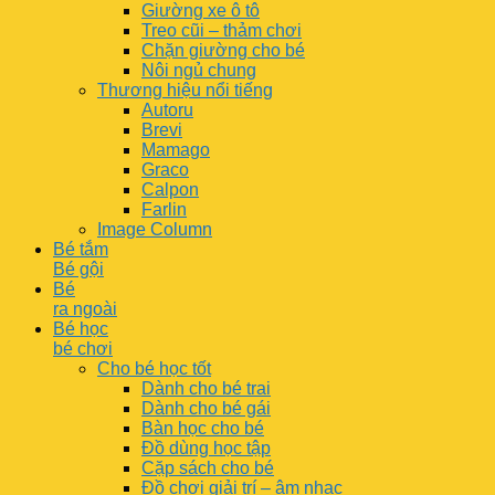
Giường xe ô tô
Treo cũi – thảm chơi
Chặn giường cho bé
Nôi ngủ chung
Thương hiệu nổi tiếng
Autoru
Brevi
Mamago
Graco
Calpon
Farlin
Image Column
Bé tắm
Bé gội
Bé
ra ngoài
Bé học
bé chơi
Cho bé học tốt
Dành cho bé trai
Dành cho bé gái
Bàn học cho bé
Đồ dùng học tập
Cặp sách cho bé
Đồ chơi giải trí – âm nhạc