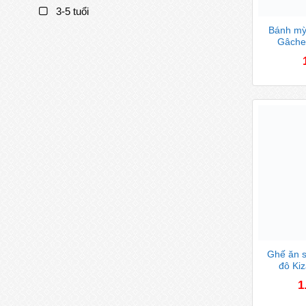
3-5 tuổi
Bánh mỳ 
Gâche
Ghế ăn s
độ Kiz
1