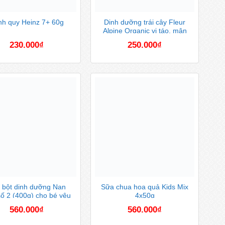
h quy Heinz 7+ 60g
Dinh dưỡng trái cây Fleur
Alpine Organic vị táo, mận
khô
230.000
₫
250.000
₫
 bột dinh dưỡng Nan
Sữa chua hoa quả Kids Mix
ố 2 (400g) cho bé yêu
4x50g
560.000
₫
560.000
₫