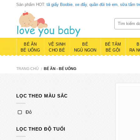
Skip
Sản phẩm HOT:
tã giấy Boobie
,
xe đẩy
,
quần đũi trẻ em
,
sữa tắm t
to
content
BÉ ĂN
VỆ SINH
BÉ
BÉ TẮM
B
BÉ UỐNG
CHO BÉ
NGỦ NGON
BÉ GỘI
RA N
TRANG CHỦ
BÉ ĂN - BÉ UỐNG
/
LỌC THEO MÀU SẮC
Đỏ
LỌC THEO ĐỘ TUỔI