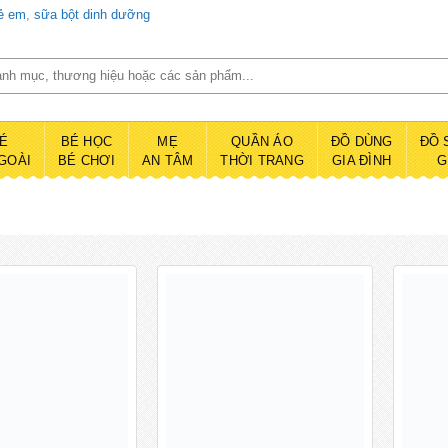
rẻ em
,
sữa bột dinh dưỡng
É
BÉ HỌC
MẸ
QUẦN ÁO
ĐỒ DÙNG
ĐỒ 
GOÀI
BÉ CHƠI
AN TÂM
THỜI TRANG
GIA ĐÌNH
G