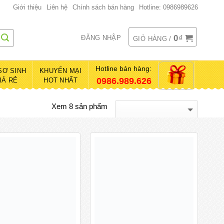
Giới thiệu
Liên hệ
Chính sách bán hàng
Hotline: 0986989626
0
₫
ĐĂNG NHẬP
GIỎ HÀNG /
Hotline bán hàng:
SƠ SINH
KHUYẾN MẠI
0986.989.626
IÁ RẺ
HOT NHẤT
Xem 8 sản phẩm