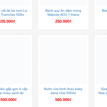
cắt lát bơ tươi La
Bánh quy ăn dặm trứng
Bán
 Tranchée 500g
Wakodo AO3 7 tháng
105.000
₫
250.000
₫
iêu gấp gọn 4 cấp
Nước rửa bình Arau baby
Sữa
a (màu xanh lá)
dạng chai 500ml
Nga s
.500.000
₫
560.000
₫