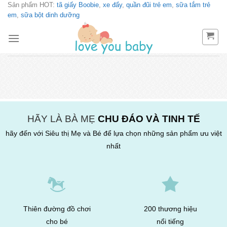
Sản phẩm HOT:
tã giấy Boobie
,
xe đẩy
,
quần đũi trẻ em
,
sữa tắm trẻ
Skip
em
,
sữa bột dinh dưỡng
to
content
HÃY LÀ BÀ MẸ
CHU ĐÁO VÀ TINH TẾ
hãy đến với Siêu thị Mẹ và Bé để lựa chọn những sản phẩm ưu việt
nhất
Thiên đường đồ chơi
200 thương hiệu
cho bé
nổi tiếng