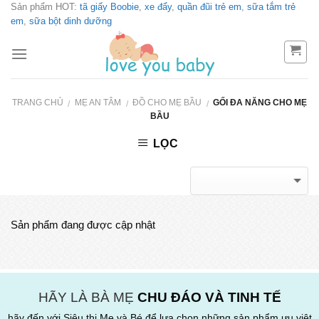
Sản phẩm HOT:
tã giấy Boobie
,
xe đẩy
,
quần đũi trẻ em
,
sữa tắm trẻ
Skip
em
,
sữa bột dinh dưỡng
to
content
TRANG CHỦ
MẸ AN TÂM
ĐỒ CHO MẸ BẦU
GỐI ĐA NĂNG CHO MẸ
/
/
/
BẦU
LỌC
Sản phẩm đang được cập nhật
HÃY LÀ BÀ MẸ
CHU ĐÁO VÀ TINH TẾ
hãy đến với Siêu thị Mẹ và Bé để lựa chọn những sản phẩm ưu việt