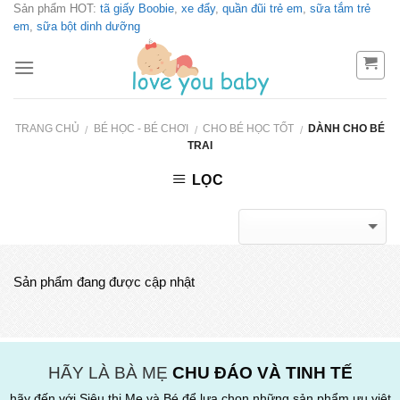
Sản phẩm HOT:
tã giấy Boobie
,
xe đẩy
,
quần đũi trẻ em
,
sữa tắm trẻ
Skip
em
,
sữa bột dinh dưỡng
to
content
TRANG CHỦ
BÉ HỌC - BÉ CHƠI
CHO BÉ HỌC TỐT
DÀNH CHO BÉ
/
/
/
TRAI
LỌC
Sản phẩm đang được cập nhật
HÃY LÀ BÀ MẸ
CHU ĐÁO VÀ TINH TẾ
hãy đến với Siêu thị Mẹ và Bé để lựa chọn những sản phẩm ưu việt